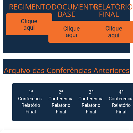
REGIMENTO
DOCUMENTO
RELATÓRIO
BASE
FINAL
Clique
aqui
Clique
Clique
aqui
aqui
Arquivo das Conferências Anteriores
1ª
2ª
3ª
4ª
Conferência
Conferência
Conferência
Conferênci
Relatório
Relatório
Relatório
Relatório
Final
Final
Final
Final